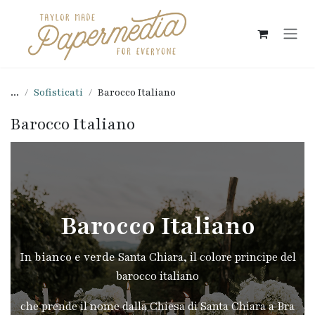
Passa al contenuto
...
Sofisticati
Barocco Italiano
Barocco Italiano
Barocco Italiano
In
bianco e verde
Santa Chiara, il colore principe del
barocco italiano
che prende il nome dalla Chiesa di Santa Chiara a Bra