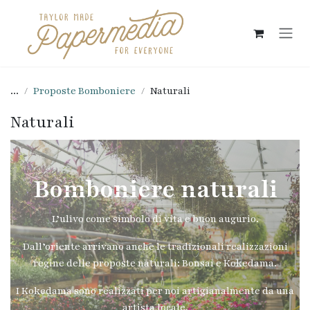
Passa al contenuto
...
Proposte Bomboniere
Naturali
Naturali
Bomboniere naturali
L’ulivo come simbolo di vita e buon augurio.
Dall’oriente arrivano anche le tradizionali realizzazioni
regine delle proposte naturali: Bonsai e Kokedama.
I Kokedama sono realizzati per noi artigianalmente da una
artista locale.