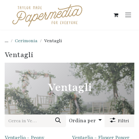
Passa al contenuto
...
Cerimonia
Ventagli
Ventagli
Ventagli
Ordina per
Filtri
Ventaglio - Peony
Ventaglio - Flower Power