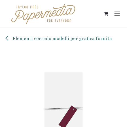
Passa al contenuto
Elementi corredo modelli per grafica fornita