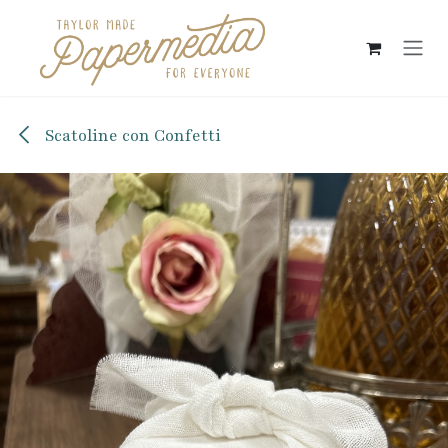
Passa al contenuto
Scatoline con Confetti