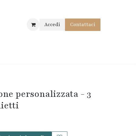
Accedi
Contat
taci
one personalizzata - 3
ietti