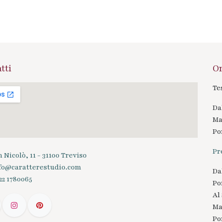
tti
Or
Te
Da
Mat
Po
Pr
 Nicolò, 11 - 31100 Treviso
fo@caratterestudio.com
Da
22 1780065
Po
Al
Mat
Po