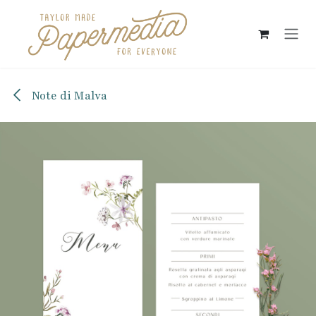
Passa al contenuto
Note di Malva