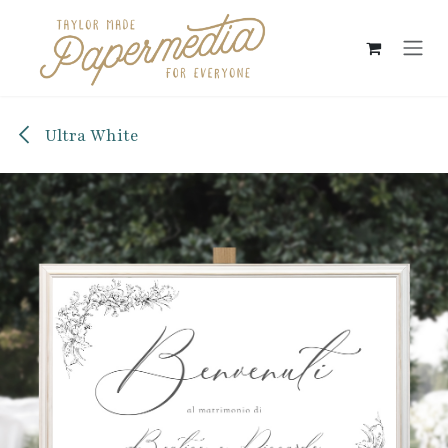
Passa al contenuto
Ultra White