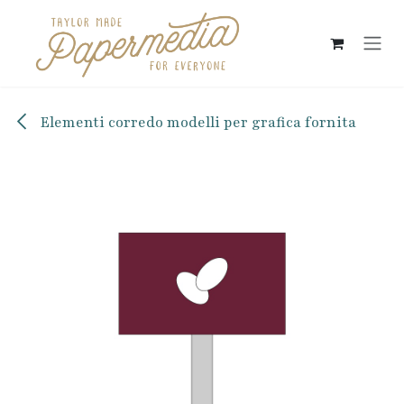
Passa al contenuto
Elementi corredo modelli per grafica fornita