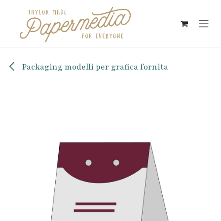
Passa al contenuto
Packaging modelli per grafica fornita